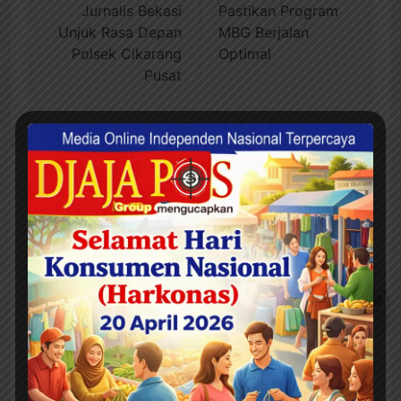
Jurnalis Bekasi
Pastikan Program
Unjuk Rasa Depan
MBG Berjalan
Polsek Cikarang
Optimal
Pusat
TINGGALKAN BALASAN
Alamat email Anda tidak akan
dipublikasikan.
Ruas yang wajib ditandai
*
Komentar
*