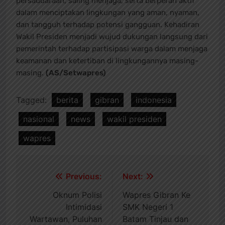
persaudaraan, saling menjaga, serta berperan aktif
dalam menciptakan lingkungan yang aman, nyaman,
dan tangguh terhadap potensi gangguan. Kehadiran
Wakil Presiden menjadi wujud dukungan langsung dari
pemerintah terhadap partisipasi warga dalam menjaga
keamanan dan ketertiban di lingkungannya masing-
masing.
(AS/Setwapres)
Tagged:
berita
gibran
indonesia
nasional
news
wakil presiden
wapres
Navigasi
Previous:
Next:
pos
Oknum Polisi
Wapres Gibran Ke
Intimidasi
SMK Negeri 1
Wartawan, Puluhan
Batam Tinjau dan