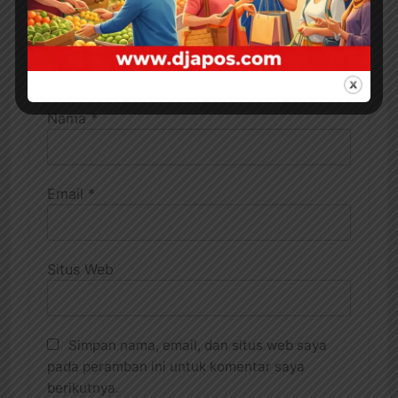
Nama
*
Email
*
Situs Web
Simpan nama, email, dan situs web saya
pada peramban ini untuk komentar saya
berikutnya.