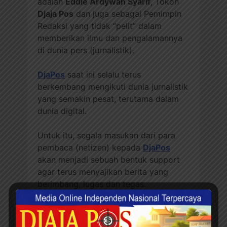
adalah
Eddie Ardywan Syarif
, Tokoh
Djaja Pos
dan juga sebagai Pemimpin
Redaksi yang tidak “pelit” dalam
memberikan ilmu dan pengalamannya
di dunia pers (jurnalistik).
DjaPos
saat ini selalu terus
berkembang mengikuti dunia jurnalistik
yang semakin pesat, terutama dalam
dunia digital.
Untuk itu, segala masukan dari para
pembaca (netizen) kepada
DjaPos
akan menjadi sebuah bentuk support
agar terus menyajikan berita yang
berimbang, lugas dan tegas.
Semoga
DjaPos
selalu menjadi media
yang dibutuhkan dalam setiap