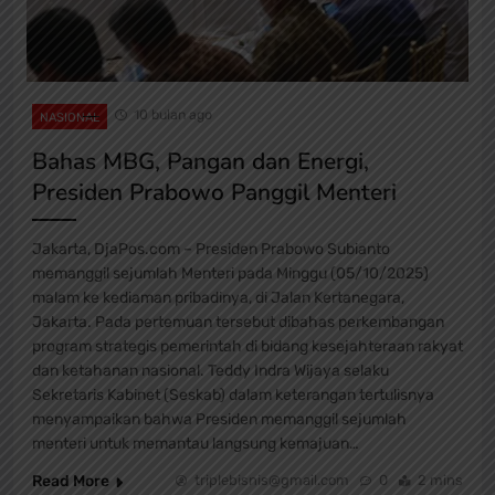
10 bulan ago
NASIONAL
Bahas MBG, Pangan dan Energi,
Presiden Prabowo Panggil Menteri
Jakarta, DjaPos.com – Presiden Prabowo Subianto
memanggil sejumlah Menteri pada Minggu (05/10/2025)
malam ke kediaman pribadinya, di Jalan Kertanegara,
Jakarta. Pada pertemuan tersebut dibahas perkembangan
program strategis pemerintah di bidang kesejahteraan rakyat
dan ketahanan nasional. Teddy Indra Wijaya selaku
Sekretaris Kabinet (Seskab) dalam keterangan tertulisnya
menyampaikan bahwa Presiden memanggil sejumlah
menteri untuk memantau langsung kemajuan…
Read More
triplebisnis@gmail.com
0
2 mins